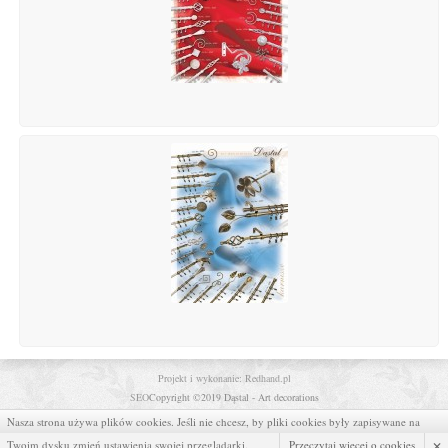
Projekt i wykonanie: Redhand.pl
SEO
Copyright ©2019 Dąstal - Art decorations
Polityka prywatności
Nasza strona używa plików cookies. Jeśli nie chcesz, by pliki cookies były zapisywane na
×
Twoim dysku zmień ustawienia swojej przeglądarki.
Przeczytaj więcej o cookies