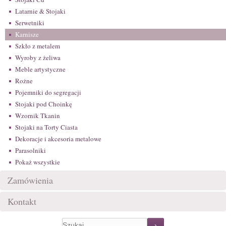
Latarnie & Stojaki
Serwetniki
Karnisze
Szkło z metalem
Wyroby z żeliwa
Meble artystyczne
Rożne
Pojemniki do segregacji
Stojaki pod Choinkę
Wzornik Tkanin
Stojaki na Torty Ciasta
Dekoracje i akcesoria metalowe
Parasolniki
Pokaż wszystkie
Zamówienia
Kontakt